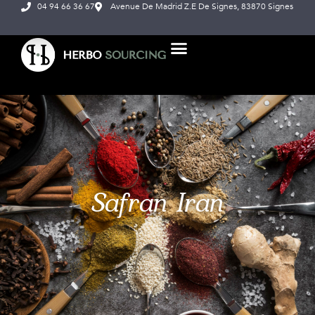
04 94 66 36 67
Avenue De Madrid Z.E De Signes, 83870 Signes
NOS PRODUITS
À PROPOS DE NOUS
Safran Iran