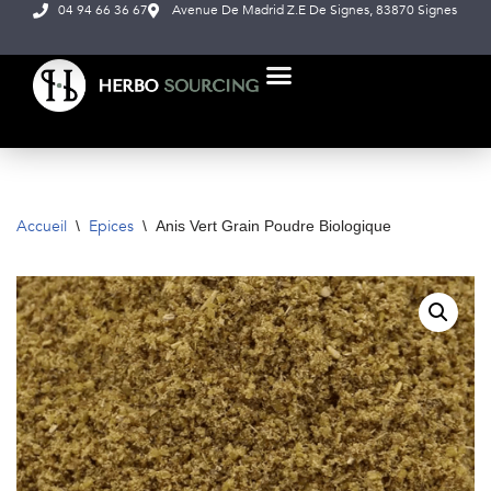
04 94 66 36 67
Avenue De Madrid Z.E De Signes, 83870 Signes
Aller
au
contenu
NOS PRODUITS
À PROPOS DE NOUS
Accueil
Epices
\
\
Anis Vert Grain Poudre Biologique