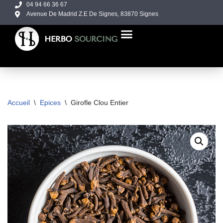
04 94 66 36 67
Avenue De Madrid Z.E De Signes, 83870 Signes
Aller
au
contenu
NOS PRODUITS
À PROPOS DE NOUS
Accueil
\
Epices
\
Girofle Clou Entier