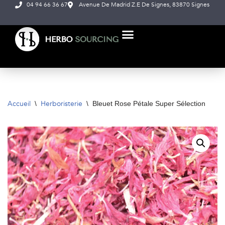
04 94 66 36 67
Avenue De Madrid Z.E De Signes, 83870 Signes
Aller
au
contenu
NOS PRODUITS
À PROPOS DE NOUS
Accueil
Herboristerie
\
\
Bleuet Rose Pétale Super Sélection