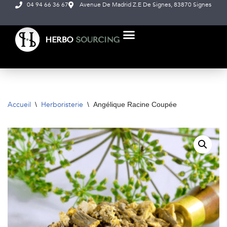
04 94 66 36 67
Avenue De Madrid Z.E De Signes, 83870 Signes
Aller
au
contenu
NOS PRODUITS
À PROPOS DE NOUS
Accueil
Herboristerie
\
\
Angélique Racine Coupée