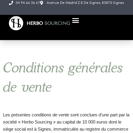
04 94 66 36 67
Avenue De Madrid Z.E De Signes, 83870 Signes
Aller
au
contenu
NOS PRODUITS
À PROPOS DE NOUS
Conditions générales
de vente
Les présentes conditions de vente sont conclues d’une part par la
société « Herbo Sourcing » au capital de 10 000 euros dont le
siège social est à Signes, immatriculée au registre du commerce